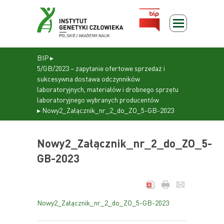
BIP
▸
5/GB/2023 – zapytanie ofertowe sprzedaż i
sukcesywna dostawa odczynników
laboratoryjnych, materiałów i drobnego sprzętu
laboratoryjnego wybranych producentów
▸
Nowy2_Załącznik_nr_2_do_ZO_5-GB-2023
Nowy2_Załącznik_nr_2_do_ZO_5-
GB-2023
Nowy2_Załącznik_nr_2_do_ZO_5-GB-2023