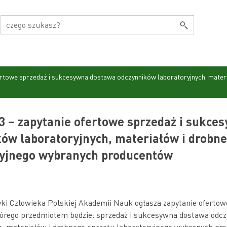
ertowe sprzedaż i sukcesywna dostawa odczynników laboratoryjnych, mater
 – zapytanie ofertowe sprzedaż i sukce
ów laboratoryjnych, materiałów i drobne
ryjnego wybranych producentów
yki Człowieka Polskiej Akademii Nauk ogłasza zapytanie ofertowe
tórego przedmiotem będzie:
sprzedaż i sukcesywna dostawa odc
h, materiałów i drobnego sprzętu laboratoryjnego wybranych pro