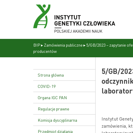
BIP
▸
Zamówienia publiczne
▸
5/GB/2023 – zapytanie of
producentów
5/GB/2023
Strona główna
odczynnik
COVID-19
laborato
Organa IGC PAN
Dyrekcja
Regulacje prawne
Instytut Genet
Rada naukowa
Statut Instytutu
Komisja dyscyplinarna
zamówienia, k
Uchwała nr 17/02
Przedmiot działania
laboratoryjnyc