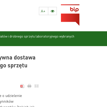
A+
iałów i drobnego sprzętu laboratoryjnego wybranych
sywna dostawa
go sprzętu
 o udzielenie
zynników
ducentów (takich jak: