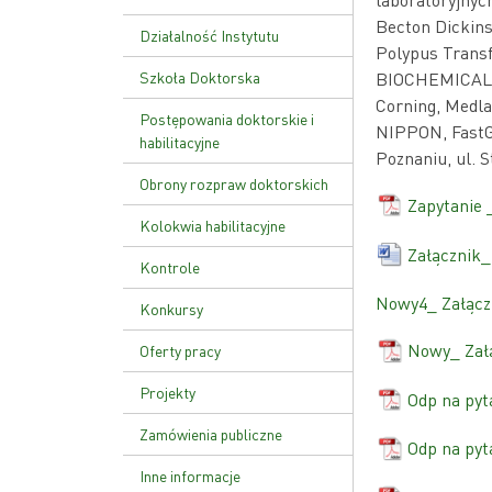
Becton Dickin
Ustawa o PAN
Działalność Instytutu
Polypus Trans
Zakład Genetyki Molekularnej
Szkoła Doktorska
BIOCHEMICALS, 
i Translacyjnej
Corning, Medl
Plan zajęć
Postępowania doktorskie i
NIPPON, FastGe
Zakład Funkcji Kwasów
habilitacyjne
Nukleinowych
Rekrutacja
Poznaniu, ul. S
Obrony rozpraw doktorskich
Zakład Patologii Molekularnej
Zapytanie
Kolokwia habilitacyjne
Zakład Zaawansowanych
Terapii Biomedycznych i
Załącznik
Kontrole
Niepłodności
Nowy4_ Załąc
Kontrola zarządcza
Konkursy
Zakład Genetyki Nowotworów
Kontrole zewnętrzne
Zakład Biologii Rozrodu i
Nowy_ Zał
Oferty pracy
Genomiki Gamet
Zarządzenie wewnętrzne w
Projekty
Odp na pyt
sprawie kontroli zarządczej
Zamówienia publiczne
Odp na pyt
Inne informacje