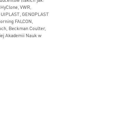
 HyClone, VWR,
op, UIPLAST, GENOPLAST
 Corning FALCON,
och, Beckman Coulter,
iej Akademii Nauk w