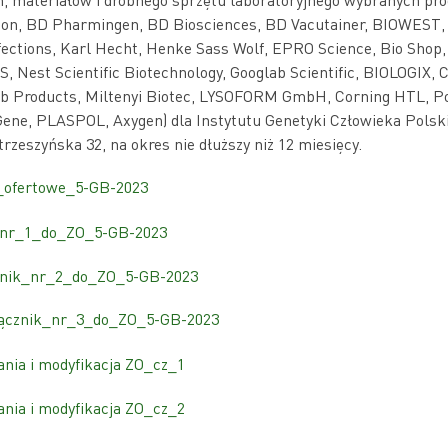
son, BD Pharmingen, BD Biosciences, BD Vacutainer, BIOWEST,
fections, Karl Hecht, Henke Sass Wolf, EPRO Science, Bio Sh
Nest Scientific Biotechnology, Googlab Scientific, BIOLOGIX,
ab Products, Miltenyi Biotec, LYSOFORM GmbH, Corning HTL, P
ne, PLASPOL, Axygen) dla Instytutu Genetyki Człowieka Polsk
trzeszyńska 32, na okres nie dłuższy niż 12 miesięcy.
 _ofertowe_5-GB-2023
_nr_1_do_ZO_5-GB-2023
znik_nr_2_do_ZO_5-GB-2023
ącznik_nr_3_do_ZO_5-GB-2023
ania i modyfikacja ZO_cz_1
ania i modyfikacja ZO_cz_2