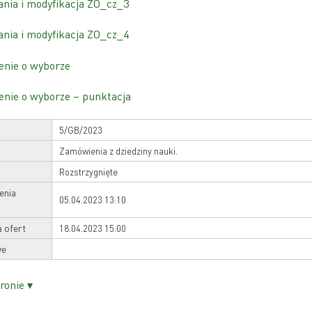
ania i modyfikacja ZO_cz_3
ania i modyfikacja ZO_cz_4
enie o wyborze
nie o wyborze – punktacja
5/GB/2023
Zamówienia z dziedziny nauki.
Rozstrzygnięte
enia
05.04.2023 13:10
a ofert
18.04.2023 15:00
we
ronie ▾