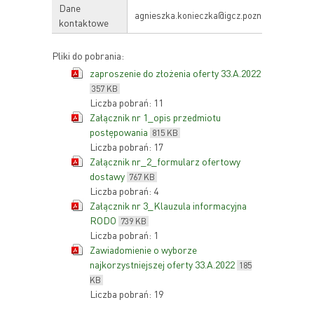
Dane
agnieszka.konieczka@igcz.poznan.pl
kontaktowe
Pliki do pobrania:
zaproszenie do złożenia oferty 33.A.2022
357 KB
Liczba pobrań: 11
Załącznik nr 1_opis przedmiotu
postępowania
815 KB
Liczba pobrań: 17
Załącznik nr_2_formularz ofertowy
dostawy
767 KB
Liczba pobrań: 4
Załącznik nr 3_Klauzula informacyjna
RODO
739 KB
Liczba pobrań: 1
Zawiadomienie o wyborze
najkorzystniejszej oferty 33.A.2022
185
KB
Liczba pobrań: 19