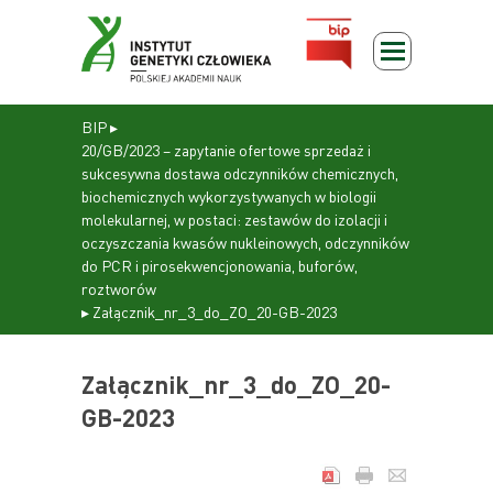
BIP
▸
20/GB/2023 – zapytanie ofertowe sprzedaż i
sukcesywna dostawa odczynników chemicznych,
biochemicznych wykorzystywanych w biologii
molekularnej, w postaci: zestawów do izolacji i
oczyszczania kwasów nukleinowych, odczynników
do PCR i pirosekwencjonowania, buforów,
roztworów
▸
Załącznik_nr_3_do_ZO_20-GB-2023
Załącznik_nr_3_do_ZO_20-
GB-2023