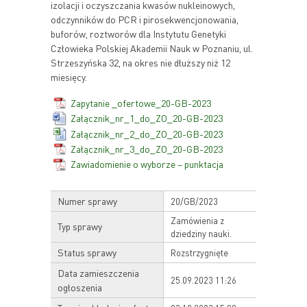
izolacji i oczyszczania kwasów nukleinowych,
odczynników do PCR i pirosekwencjonowania,
buforów, roztworów dla Instytutu Genetyki
Człowieka Polskiej Akademii Nauk w Poznaniu, ul.
Strzeszyńska 32, na okres nie dłuższy niż 12
miesięcy.
Zapytanie _ofertowe_20-GB-2023
Załącznik_nr_1_do_ZO_20-GB-2023
Załącznik_nr_2_do_ZO_20-GB-2023
Załącznik_nr_3_do_ZO_20-GB-2023
Zawiadomienie o wyborze – punktacja
Numer sprawy
20/GB/2023
Zamówienia z
Typ sprawy
dziedziny nauki.
Status sprawy
Rozstrzygnięte
Data zamieszczenia
25.09.2023 11:26
ogłoszenia