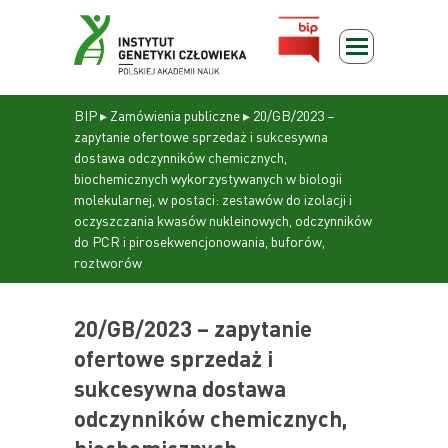
BIP
▸
Zamówienia publiczne
▸
20/GB/2023 –
zapytanie ofertowe sprzedaż i sukcesywna
dostawa odczynników chemicznych,
biochemicznych wykorzystywanych w biologii
molekularnej, w postaci: zestawów do izolacji i
oczyszczania kwasów nukleinowych, odczynników
do PCR i pirosekwencjonowania, buforów,
roztworów
20/GB/2023 – zapytanie
ofertowe sprzedaż i
sukcesywna dostawa
odczynników chemicznych,