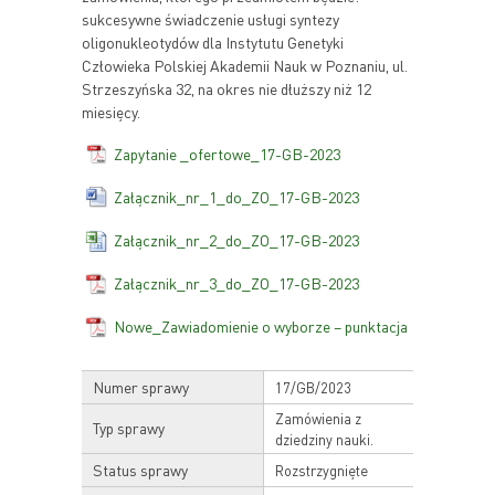
sukcesywne świadczenie usługi syntezy
oligonukleotydów dla Instytutu Genetyki
Człowieka Polskiej Akademii Nauk w Poznaniu, ul.
Strzeszyńska 32, na okres nie dłuższy niż 12
miesięcy.
Zapytanie _ofertowe_17-GB-2023
Załącznik_nr_1_do_ZO_17-GB-2023
Załącznik_nr_2_do_ZO_17-GB-2023
Załącznik_nr_3_do_ZO_17-GB-2023
Nowe_Zawiadomienie o wyborze – punktacja
Numer sprawy
17/GB/2023
Zamówienia z
Typ sprawy
dziedziny nauki.
Status sprawy
Rozstrzygnięte