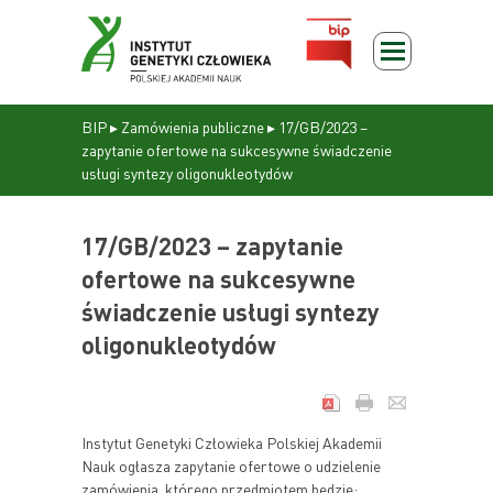
BIP
▸
Zamówienia publiczne
▸
17/GB/2023 –
zapytanie ofertowe na sukcesywne świadczenie
usługi syntezy oligonukleotydów
17/GB/2023 – zapytanie
ofertowe na sukcesywne
świadczenie usługi syntezy
oligonukleotydów
Instytut Genetyki Człowieka Polskiej Akademii
Nauk ogłasza zapytanie ofertowe o udzielenie
zamówienia, którego przedmiotem będzie: