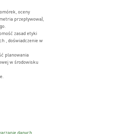
komórek, oceny
metria przepływowa),
go.
jomość zasad etyki
ch , doświadczenie w
ść planowania
owej w środowisku
e.
warzanie danych