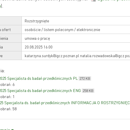
h
).
Rozstrzygnięte
 ofert
osobiście / listem poleconym / elektronicznie
ienia
umowa o pracę
ia
20.08.2025 16:00
we
katarzyna.surdyk@igcz.poznan.pl natalia.rozwadowska@igcz.po
ia:
25 Specjalista ds badań przedklinicznych PL
272 KB
pobrań: 6
25 Specjalista ds badań przedklinicznych ENG
258 KB
pobrań: 1
25 Specjalista ds. badań przedklinicznych INFORMACJA O ROSTRZYGNIĘC
pobrań: 58
ronie ▾