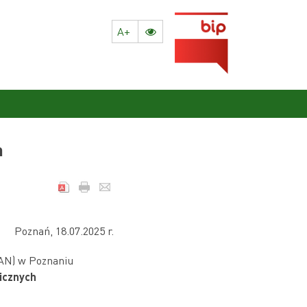
A+
h
025 r.
PAN) w Poznaniu
nicznych