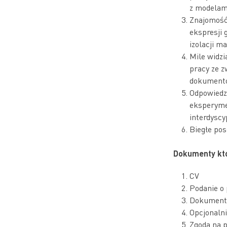
z modelam
Znajomość 
ekspresji
izolacji m
Mile widzi
pracy ze z
dokumento
Odpowiedz
eksperyme
interdyscy
Biegłe pos
Dokumenty któ
CV
Podanie o 
Dokumenty
Opcjonalni
Zgoda na 