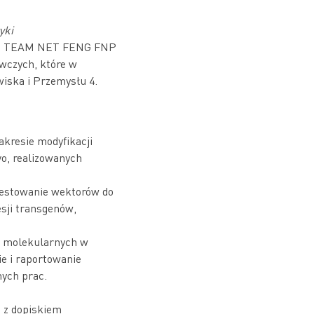
yki
z
TEAM NET FENG FNP
wczych, które w
iska i Przemysłu 4.
kresie modyfikacji
vo, realizowanych
testowanie wektorów do
esji transgenów,
ów molekularnych w
e i raportowanie
ych prac.
m z dopiskiem