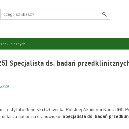
rzedklinicznych
5] Specjalista ds. badań przedklinicznyc
S/2025
oznań, 18.07.2
or Instytutu Genetyki Człowieka Polskiej Akademii Nauk (IGC 
ogłasza nabór na stanowisko:
Specjalista ds. badań przedkli