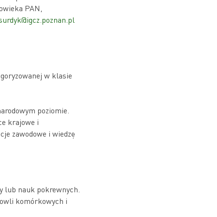
łowieka PAN,
surdyk@igcz.poznan.pl
egoryzowanej w klasie
narodowym poziomie.
e krajowe i
cje zawodowe i wiedzę
yny lub nauk pokrewnych.
dowli komórkowych i