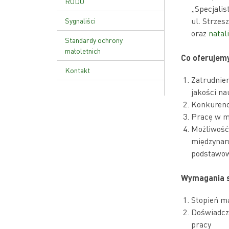
RODO
„Specjalis
ul. Strzes
Sygnaliści
oraz
natal
Standardy ochrony
małoletnich
Co oferujem
Kontakt
Zatrudnien
jakości na
Konkurency
Pracę w m
Możliwość 
międzynar
podstawo
Wymagania s
Stopień ma
Doświadcz
pracy