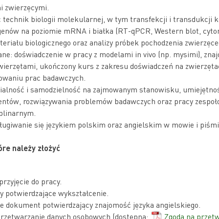
i zwierzęcymi.
technik biologii molekularnej, w tym transfekcji i transdukcji 
 genów na poziomie mRNA i białka (RT-qPCR, Western blot, cyto
ateriału biologicznego oraz analizy próbek pochodzenia zwierzęce
ane: doświadczenie w pracy z modelami in vivo (np. mysimi), zna
wierzętami, ukończony kurs z zakresu doświadczeń na zwierzęta
waniu prac badawczych.
ialność i samodzielność na zajmowanym stanowisku, umiejętno
ntów, rozwiązywania problemów badawczych oraz pracy zespoł
plinarnym.
ługiwanie się językiem polskim oraz angielskim w mowie i piśmi
re należy złożyć
przyjęcie do pracy.
 potwierdzające wykształcenie.
e dokument potwierdzający znajomość języka angielskiego.
przetwarzanie danych osobowych (dostępna:
Zgoda na przet