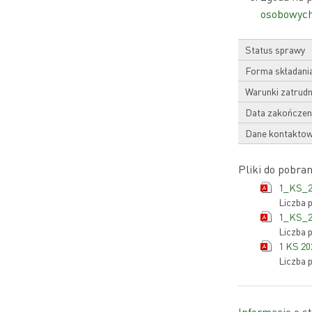
osobowyc
Status sprawy
Forma składania
Warunki zatrudn
Data zakończen
Dane kontakto
Pliki do pobran
1_KS_20
Liczba 
1_KS_20
Liczba 
1 KS 20
Liczba 
Informacje o st