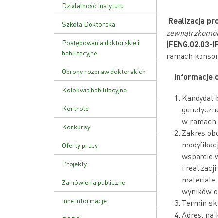
Ustawa o PAN
Działalność Instytutu
Realizacja pro
Zakład Genetyki Molekularnej
Szkoła Doktorska
zewnątrzkomór
i Translacyjnej
Plan zajęć
Postępowania doktorskie i
(FENG.02.03-I
Zakład Funkcji Kwasów
habilitacyjne
ramach konsorc
Nukleinowych
Rekrutacja
Obrony rozpraw doktorskich
Zakład Patologii Molekularnej
Informacje o
Kolokwia habilitacyjne
Zakład Zaawansowanych
Kandydat b
Terapii Biomedycznych i
Kontrole
genetyczne
Niepłodności
w ramach 
Kontrola zarządcza
Konkursy
Zakład Genetyki Nowotworów
Zakres ob
Kontrole zewnętrzne
modyfikacj
Zakład Biologii Rozrodu i
Oferty pracy
Genomiki Gamet
wsparcie 
Zarządzenie wewnętrzne w
Projekty
i realizac
sprawie kontroli zarządczej
materiale
Zamówienia publiczne
wyników o
Inne informacje
Termin sk
Adres, na 