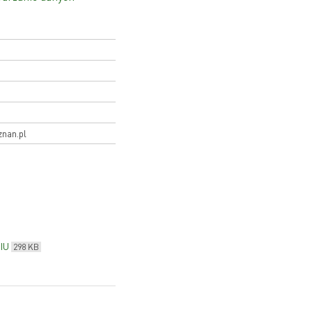
znan.pl
IU
298 KB