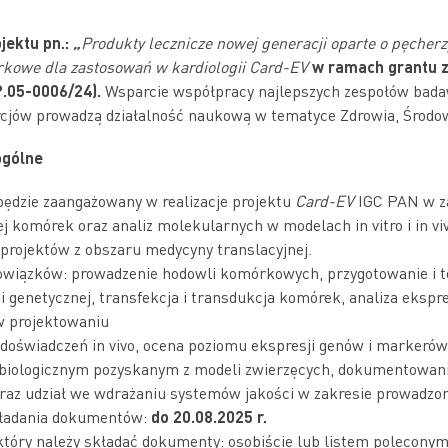
jektu pn.:
„
Produkty lecznicze nowej generacji oparte o pęcherz
kowe dla zastosowań w kardiologii Card-EV
w ramach grantu 
P.05-0006/24).
Wsparcie współpracy najlepszych zespołów bada
jów prowadzą działalność naukową w tematyce Zdrowia, Środow
gólne
ędzie zaangażowany w realizacje projektu
Card-EV
IGC PAN w za
j komórek oraz analiz molekularnych w modelach in vitro i in vi
projektów z obszaru medycyny translacyjnej.
owiązków: prowadzenie hodowli komórkowych, przygotowanie i 
i genetycznej, transfekcja i transdukcja komórek, analiza ekspr
w projektowaniu
ji doświadczeń in vivo, ocena poziomu ekspresji genów i marker
 biologicznym pozyskanym z modeli zwierzęcych, dokumentowani
raz udział we wdrażaniu systemów jakości w zakresie prowadzon
ładania dokumentów:
do 20.08.2025 r.
który należy składać dokumenty: osobiście lub listem polecony