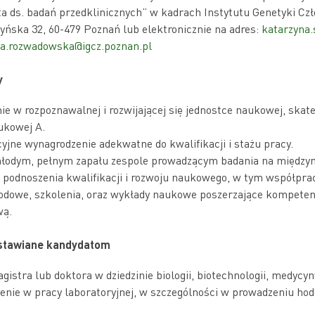
ta ds. badań przedklinicznych” w kadrach Instytutu Genetyki Cz
zyńska 32, 60-479 Poznań lub elektronicznie na adres:
katarzyna.
ia.rozwadowska@igcz.poznan.pl
y
ie w rozpoznawalnej i rozwijającej się jednostce naukowej, skat
ukowej A.
jne wynagrodzenie adekwatne do kwalifikacji i stażu pracy.
łodym, pełnym zapału zespole prowadzącym badania na między
podnoszenia kwalifikacji i rozwoju naukowego, w tym współprac
odowe, szkolenia, oraz wykłady naukowe poszerzające kompeten
wą.
tawiane kandydatom
gistra lub doktora w dziedzinie biologii, biotechnologii, medyc
enie w pracy laboratoryjnej, w szczególności w prowadzeniu ho