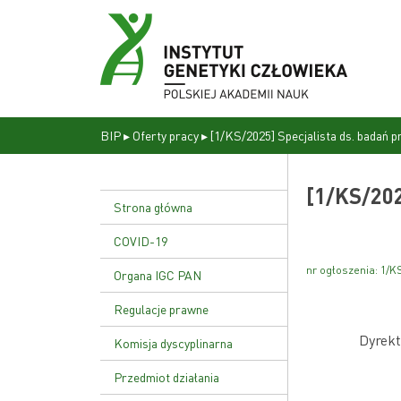
BIP
▸
Oferty pracy
▸
[1/KS/2025] Specjalista ds. badań p
[1/KS/202
Strona główna
COVID-19
nr ogłoszenia: 1/K
Organa IGC PAN
P
Dyrekcja
Regulacje prawne
Dyrekt
Rada naukowa
Statut Instytutu
Komisja dyscyplinarna
Uchwała nr 17/02
Przedmiot działania