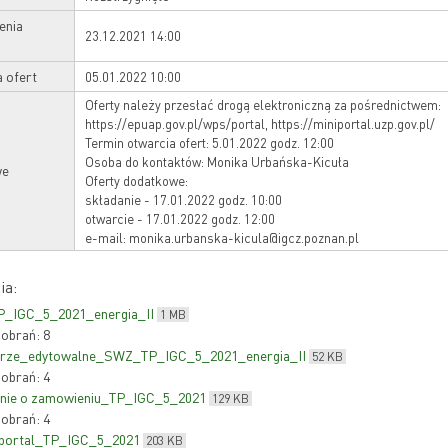
enia
23.12.2021 14:00
a ofert
05.01.2022 10:00
Oferty należy przesłać drogą elektroniczną za pośrednictwem:
https://epuap.gov.pl/wps/portal, https://miniportal.uzp.gov.pl/
Termin otwarcia ofert: 5.01.2022 godz. 12:00
Osoba do kontaktów: Monika Urbańska-Kicuła
we
Oferty dodatkowe:
składanie - 17.01.2022 godz. 10:00
otwarcie - 17.01.2022 godz. 12:00
e-mail: monika.urbanska-kicula@igcz.poznan.pl
ia:
_IGC_5_2021_energia_II
1 MB
pobrań: 8
arze_edytowalne_SWZ_TP_IGC_5_2021_energia_II
52 KB
pobrań: 4
enie o zamowieniu_TP_IGC_5_2021
129 KB
pobrań: 4
iportal_TP_IGC_5_2021
203 KB