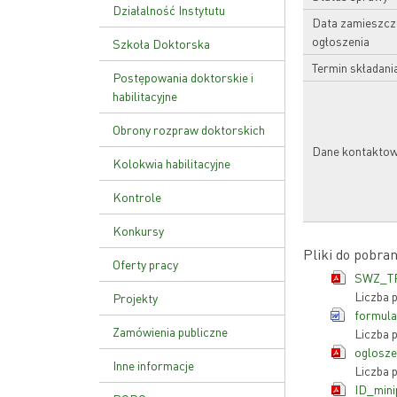
Ustawa o PAN
Działalność Instytutu
Data zamieszcz
ogłoszenia
Zakład Genetyki Molekularnej
Szkoła Doktorska
i Translacyjnej
Termin składani
Plan zajęć
Postępowania doktorskie i
Zakład Funkcji Kwasów
habilitacyjne
Nukleinowych
Rekrutacja
Obrony rozpraw doktorskich
Zakład Patologii Molekularnej
Dane kontakto
Kolokwia habilitacyjne
Zakład Zaawansowanych
Terapii Biomedycznych i
Kontrole
Niepłodności
Kontrola zarządcza
Konkursy
Zakład Genetyki Nowotworów
Pliki do pobran
Kontrole zewnętrzne
Zakład Biologii Rozrodu i
Oferty pracy
Genomiki Gamet
SWZ_TP
Zarządzenie wewnętrzne w
Liczba 
Projekty
sprawie kontroli zarządczej
formul
Zamówienia publiczne
Liczba 
oglosz
Inne informacje
Liczba 
ID_min