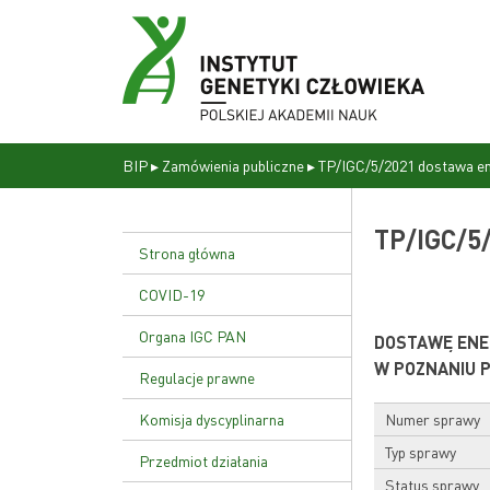
BIP
▸
Zamówienia publiczne
▸
TP/IGC/5/2021 dostawa ene
TP/IGC/5/
Strona główna
COVID-19
Organa IGC PAN
DOSTAWĘ ENER
W POZNANIU P
Dyrekcja
Regulacje prawne
Rada naukowa
Statut Instytutu
Komisja dyscyplinarna
Numer sprawy
Typ sprawy
Uchwała nr 17/02
Przedmiot działania
Status sprawy