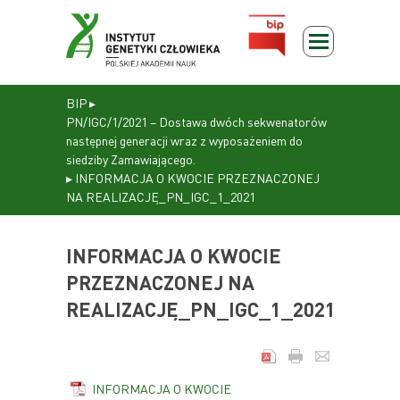
BIP
▸
PN/IGC/1/2021 – Dostawa dwóch sekwenatorów
następnej generacji wraz z wyposażeniem do
siedziby Zamawiającego.
▸
INFORMACJA O KWOCIE PRZEZNACZONEJ
NA REALIZACJĘ_PN_IGC_1_2021
INFORMACJA O KWOCIE
PRZEZNACZONEJ NA
REALIZACJĘ_PN_IGC_1_2021
INFORMACJA O KWOCIE