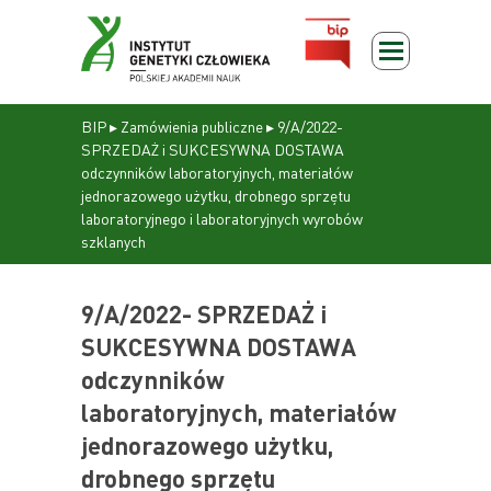
BIP
▸
Zamówienia publiczne
▸
9/A/2022-
SPRZEDAŻ i SUKCESYWNA DOSTAWA
odczynników laboratoryjnych, materiałów
jednorazowego użytku, drobnego sprzętu
laboratoryjnego i laboratoryjnych wyrobów
szklanych
9/A/2022- SPRZEDAŻ i
SUKCESYWNA DOSTAWA
odczynników
laboratoryjnych, materiałów
jednorazowego użytku,
drobnego sprzętu