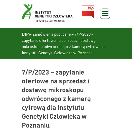
BIP
▸
Zamówienia publiczne
▸
7/P/2023 –
zapytanie ofertowe na sprzedaż i dostawę
mikroskopu odwróconego z kamerą cyfrową dla
Instytutu Genetyki Człowieka w Poznaniu.
7/P/2023 – zapytanie
ofertowe na sprzedaż i
dostawę mikroskopu
odwróconego z kamerą
cyfrową dla Instytutu
Genetyki Człowieka w
Poznaniu.