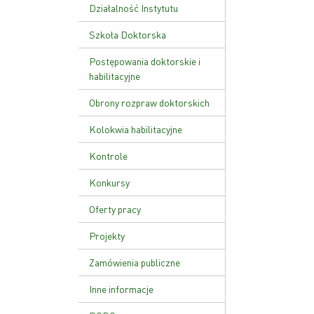
Ustawa o PAN
Działalność Instytutu
Zakład Genetyki Molekularnej
Szkoła Doktorska
i Translacyjnej
Plan zajęć
Postępowania doktorskie i
Zakład Funkcji Kwasów
habilitacyjne
Nukleinowych
Rekrutacja
Obrony rozpraw doktorskich
Zakład Patologii Molekularnej
Kolokwia habilitacyjne
Zakład Zaawansowanych
Terapii Biomedycznych i
Kontrole
Niepłodności
Kontrola zarządcza
Konkursy
Zakład Genetyki Nowotworów
Kontrole zewnętrzne
Zakład Biologii Rozrodu i
Oferty pracy
Genomiki Gamet
Zarządzenie wewnętrzne w
Projekty
sprawie kontroli zarządczej
Zamówienia publiczne
Inne informacje