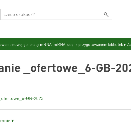
owanie nowej generacji mRNA (mRNA-seq) z przygotowaniem bibliotek
▸
Za
anie _ofertowe_6-GB-20
 _ofertowe_6-GB-2023
ronie ▾