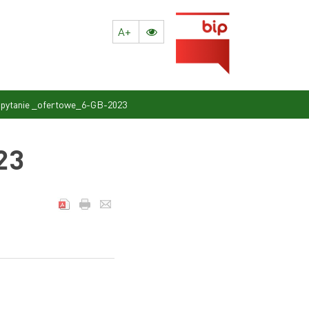
A+
pytanie _ofertowe_6-GB-2023
23