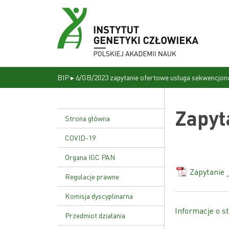
BIP
▸
6/GB/2023 zapytanie ofertowe usługa sekwencjon
Zapyt
Strona główna
COVID-19
Organa IGC PAN
Zapytanie
Dyrekcja
Regulacje prawne
Rada naukowa
Statut Instytutu
Komisja dyscyplinarna
Informacje o st
Uchwała nr 17/02
Przedmiot działania