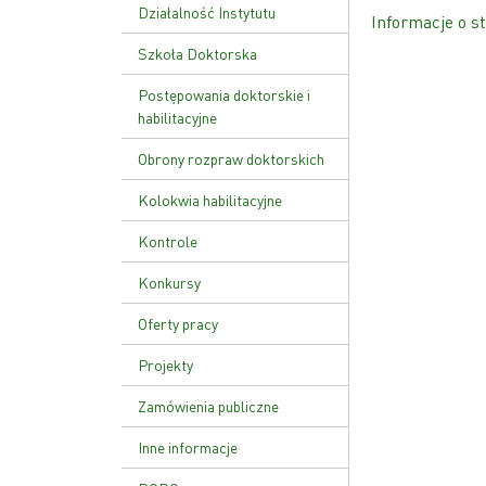
Ustawa o PAN
Działalność Instytutu
Informacje o st
Zakład Genetyki Molekularnej
Szkoła Doktorska
i Translacyjnej
Plan zajęć
Postępowania doktorskie i
Zakład Funkcji Kwasów
habilitacyjne
Nukleinowych
Rekrutacja
Obrony rozpraw doktorskich
Zakład Patologii Molekularnej
Kolokwia habilitacyjne
Zakład Zaawansowanych
Terapii Biomedycznych i
Kontrole
Niepłodności
Kontrola zarządcza
Konkursy
Zakład Genetyki Nowotworów
Kontrole zewnętrzne
Zakład Biologii Rozrodu i
Oferty pracy
Genomiki Gamet
Zarządzenie wewnętrzne w
Projekty
sprawie kontroli zarządczej
Zamówienia publiczne
Inne informacje