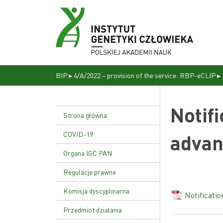
BIP
▸
4/A/2022 – provision of the service: RBP-eCLIP
▸
Notif
Strona główna
COVID-19
advan
Organa IGC PAN
Dyrekcja
Regulacje prawne
Rada naukowa
Statut Instytutu
Komisja dyscyplinarna
Notificati
Uchwała nr 17/02
Przedmiot działania