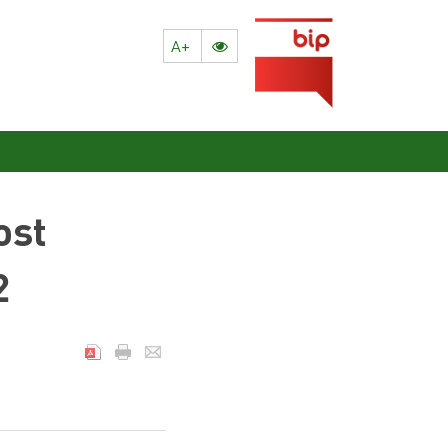
A+
ost
2