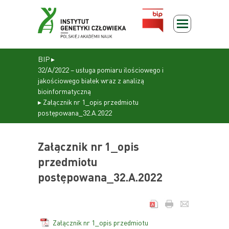
BIP
▸
32/A/2022 – usługa pomiaru ilościowego i
jakościowego białek wraz z analizą
bioinformatyczną
▸
Załącznik nr 1_opis przedmiotu
postępowana_32.A.2022
Załącznik nr 1_opis
przedmiotu
postępowana_32.A.2022
Załącznik nr 1_opis przedmiotu