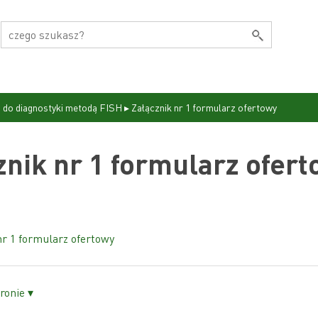
 do diagnostyki metodą FISH
▸
Załącznik nr 1 formularz ofertowy
znik nr 1 formularz ofer
nr 1 formularz ofertowy
ronie ▾