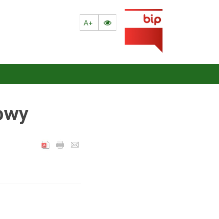
A+
towy