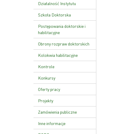
Ustawa o PAN
Działalność Instytutu
Zakład Genetyki Molekularnej
Szkoła Doktorska
i Translacyjnej
Plan zajęć
Postępowania doktorskie i
Zakład Funkcji Kwasów
habilitacyjne
Nukleinowych
Rekrutacja
Obrony rozpraw doktorskich
Zakład Patologii Molekularnej
Kolokwia habilitacyjne
Zakład Zaawansowanych
Terapii Biomedycznych i
Kontrole
Niepłodności
Kontrola zarządcza
Konkursy
Zakład Genetyki Nowotworów
Kontrole zewnętrzne
Zakład Biologii Rozrodu i
Oferty pracy
Genomiki Gamet
Zarządzenie wewnętrzne w
Projekty
sprawie kontroli zarządczej
Zamówienia publiczne
Inne informacje