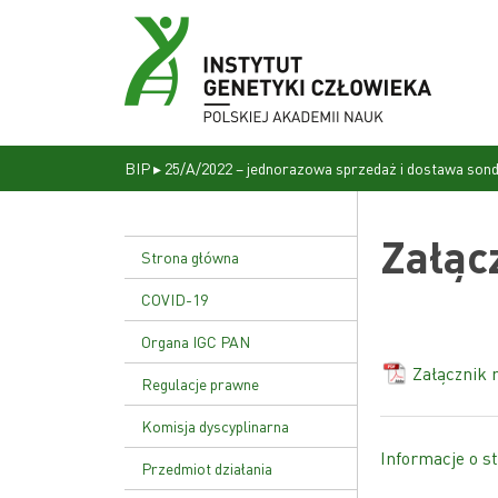
BIP
▸
25/A/2022 – jednorazowa sprzedaż i dostawa sond
Załąc
Strona główna
COVID-19
Organa IGC PAN
Załącznik 
Dyrekcja
Regulacje prawne
Rada naukowa
Statut Instytutu
Komisja dyscyplinarna
Informacje o st
Uchwała nr 17/02
Przedmiot działania