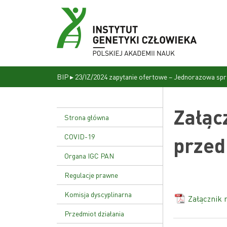
BIP
▸
23/IZ/2024 zapytanie ofertowe – Jednorazowa spr
Załąc
Strona główna
COVID-19
przed
Organa IGC PAN
Dyrekcja
Regulacje prawne
Rada naukowa
Statut Instytutu
Komisja dyscyplinarna
Załącznik 
Uchwała nr 17/02
Przedmiot działania