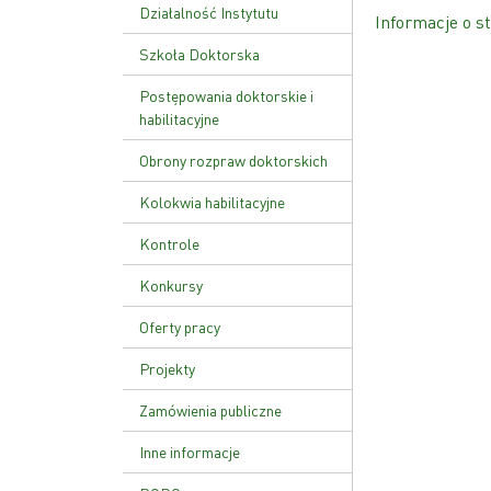
Ustawa o PAN
Działalność Instytutu
Informacje o st
Zakład Genetyki Molekularnej
Szkoła Doktorska
i Translacyjnej
Plan zajęć
Postępowania doktorskie i
Zakład Funkcji Kwasów
habilitacyjne
Nukleinowych
Rekrutacja
Obrony rozpraw doktorskich
Zakład Patologii Molekularnej
Kolokwia habilitacyjne
Zakład Zaawansowanych
Terapii Biomedycznych i
Kontrole
Niepłodności
Kontrola zarządcza
Konkursy
Zakład Genetyki Nowotworów
Kontrole zewnętrzne
Zakład Biologii Rozrodu i
Oferty pracy
Genomiki Gamet
Zarządzenie wewnętrzne w
Projekty
sprawie kontroli zarządczej
Zamówienia publiczne
Inne informacje