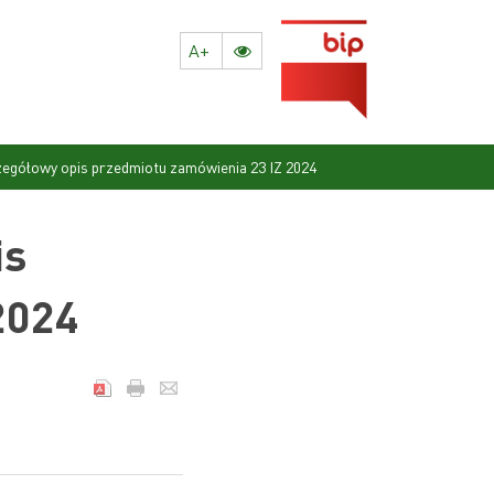
A+
zegółowy opis przedmiotu zamówienia 23 IZ 2024
is
2024