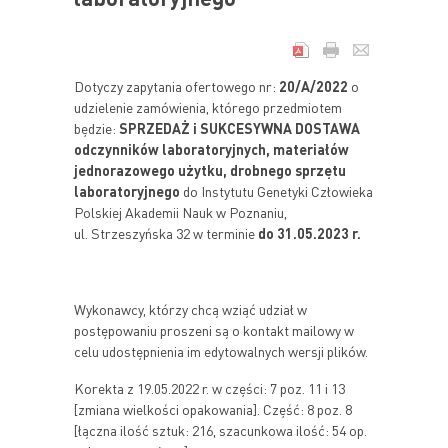
Dotyczy zapytania ofertowego nr:
20/A/2022
o
udzielenie zamówienia, którego przedmiotem
będzie:
SPRZEDAŻ i SUKCESYWNA DOSTAWA
odczynników laboratoryjnych, materiałów
jednorazowego użytku, drobnego sprzętu
laboratoryjnego
do Instytutu Genetyki Człowieka
Polskiej Akademii Nauk w Poznaniu,
ul. Strzeszyńska 32 w terminie
do 31.05.2023 r.
Wykonawcy, którzy chcą wziąć udział w
postępowaniu proszeni są o kontakt mailowy w
celu udostępnienia im edytowalnych wersji plików.
Korekta z 19.05.2022 r. w części: 7 poz. 11 i 13
[zmiana wielkości opakowania]. Część: 8 poz. 8
[łączna ilość sztuk: 216, szacunkowa ilość: 54 op.