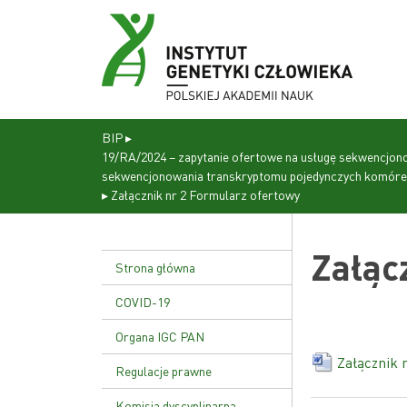
BIP
▸
19/RA/2024 – zapytanie ofertowe na usługę sekwencjono
sekwencjonowania transkryptomu pojedynczych komórek 
▸
Załącznik nr 2 Formularz ofertowy
Załąc
Strona główna
COVID-19
Organa IGC PAN
Załącznik 
Dyrekcja
Regulacje prawne
Rada naukowa
Statut Instytutu
Komisja dyscyplinarna