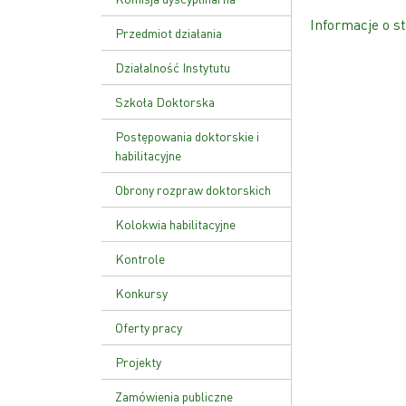
Informacje o st
Uchwała nr 17/02
Przedmiot działania
Ustawa o PAN
Działalność Instytutu
Zakład Genetyki Molekularnej
Szkoła Doktorska
i Translacyjnej
Plan zajęć
Postępowania doktorskie i
Zakład Funkcji Kwasów
habilitacyjne
Nukleinowych
Rekrutacja
Obrony rozpraw doktorskich
Zakład Patologii Molekularnej
Kolokwia habilitacyjne
Zakład Zaawansowanych
Terapii Biomedycznych i
Kontrole
Niepłodności
Kontrola zarządcza
Konkursy
Zakład Genetyki Nowotworów
Kontrole zewnętrzne
Zakład Biologii Rozrodu i
Oferty pracy
Genomiki Gamet
Zarządzenie wewnętrzne w
Projekty
sprawie kontroli zarządczej
Zamówienia publiczne