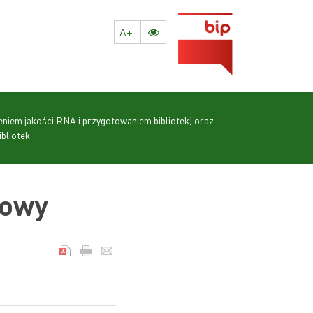
A+
niem jakości RNA i przygotowaniem bibliotek) oraz
bliotek
towy