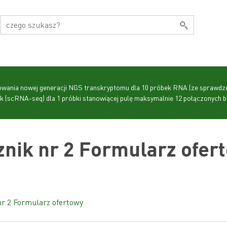
wania nowej generacji NGS transkryptomu dla 10 próbek RNA (ze sprawdze
(scRNA-seq) dla 1 próbki stanowiącej pulę maksymalnie 12 połączonych bi
znik nr 2 Formularz ofer
nr 2 Formularz ofertowy