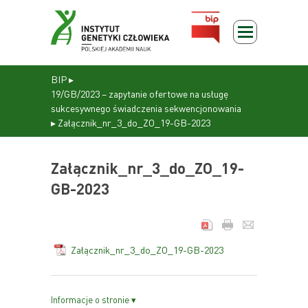
BIP
▸
19/GB/2023 – zapytanie ofertowe na usługę
sukcesywnego świadczenia sekwencjonowania
▸
Załącznik_nr_3_do_ZO_19-GB-2023
Załącznik_nr_3_do_ZO_19-
GB-2023
Załącznik_nr_3_do_ZO_19-GB-2023
Informacje o stronie ▾