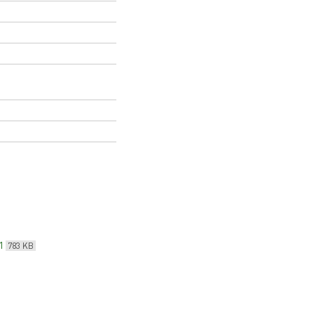
1
783 KB