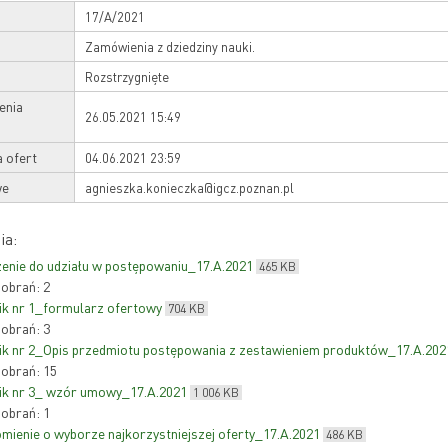
17/A/2021
Zamówienia z dziedziny nauki.
Rozstrzygnięte
enia
26.05.2021 15:49
a ofert
04.06.2021 23:59
we
agnieszka.konieczka@igcz.poznan.pl
ia:
enie do udziału w postępowaniu_17.A.2021
465 KB
pobrań: 2
ik nr 1_formularz ofertowy
704 KB
pobrań: 3
ik nr 2_Opis przedmiotu postępowania z zestawieniem produktów_17.A.202
pobrań: 15
ik nr 3_ wzór umowy_17.A.2021
1 006 KB
pobrań: 1
mienie o wyborze najkorzystniejszej oferty_17.A.2021
486 KB