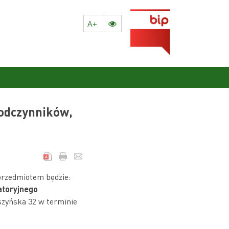
A+
odczynników,
przedmiotem będzie:
toryjnego
szyńska 32 w terminie