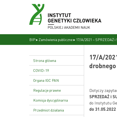
BIP
▸
Zamówienia publiczne
▸
17/A/2021 – SPRZEDAŻ i
17/A/202
Strona główna
drobnego 
COVID-19
Organa IGC PAN
Dyrekcja
Dotyczy zapyta
Regulacje prawne
SPRZEDAŻ i S
Rada naukowa
Statut Instytutu
Komisja dyscyplinarna
do Instytutu G
do 31.05.2022 
Uchwała nr 17/02
Przedmiot działania