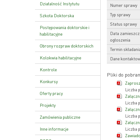
Ustawa o PAN
Działalność Instytutu
Numer sprawy
Typ sprawy
Zakład Genetyki Molekularnej
Szkoła Doktorska
i Translacyjnej
Status sprawy
Plan zajęć
Postępowania doktorskie i
Zakład Funkcji Kwasów
Data zamieszcz
habilitacyjne
Nukleinowych
Rekrutacja
ogłoszenia
Obrony rozpraw doktorskich
Zakład Patologii Molekularnej
Termin składani
Kolokwia habilitacyjne
Dane kontakto
Zakład Zaawansowanych
Terapii Biomedycznych i
Kontrole
Niepłodności
Pliki do pobran
Kontrola zarządcza
Konkursy
Zakład Genetyki Nowotworów
Zaprosz
Liczba 
Kontrole zewnętrzne
Zakład Biologii Rozrodu i
Oferty pracy
Załączn
Genomiki Gamet
Liczba 
Zarządzenie wewnętrzne w
Projekty
sprawie kontroli zarządczej
Załączn
Liczba 
Zamówienia publiczne
Załączn
Inne informacje
Liczba 
Zawiado