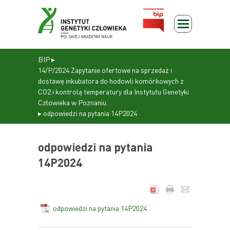
BIP
▸
14/P/2024 Zapytanie ofertowe na sprzedaż i
dostawę inkubatora do hodowli komórkowych z
CO2 i kontrolą temperatury dla Instytutu Genetyki
Człowieka w Poznaniu.
▸
odpowiedzi na pytania 14P2024
odpowiedzi na pytania
14P2024
odpowiedzi na pytania 14P2024