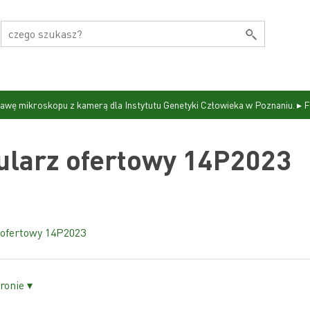
tawę mikroskopu z kamerą dla Instytutu Genetyki Człowieka w Poznaniu.
▸
F
larz ofertowy 14P2023
 ofertowy 14P2023
ronie ▾