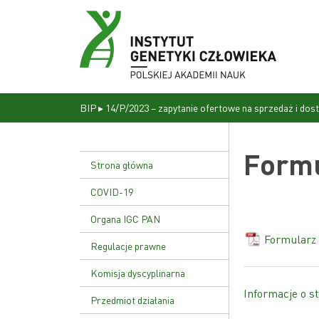
BIP
▸
14/P/2023 – zapytanie ofertowe na sprzedaż i dos
Formu
Strona główna
COVID-19
Organa IGC PAN
Formularz
Dyrekcja
Regulacje prawne
Rada naukowa
Statut Instytutu
Komisja dyscyplinarna
Informacje o st
Uchwała nr 17/02
Przedmiot działania