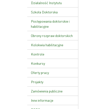
Ustawa o PAN
Działalność Instytutu
Zakład Genetyki Molekularnej
Szkoła Doktorska
i Translacyjnej
Plan zajęć
Postępowania doktorskie i
Zakład Funkcji Kwasów
habilitacyjne
Nukleinowych
Rekrutacja
Obrony rozpraw doktorskich
Zakład Patologii Molekularnej
Kolokwia habilitacyjne
Zakład Zaawansowanych
Terapii Biomedycznych i
Kontrole
Niepłodności
Kontrola zarządcza
Konkursy
Zakład Genetyki Nowotworów
Kontrole zewnętrzne
Zakład Biologii Rozrodu i
Oferty pracy
Genomiki Gamet
Zarządzenie wewnętrzne w
Projekty
sprawie kontroli zarządczej
Zamówienia publiczne
Inne informacje