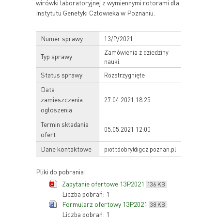
wirówki laboratoryjnej z wymiennymi rotorami dla
Instytutu Genetyki Człowieka w Poznaniu.
Numer sprawy
13/P/2021
Zamówienia z dziedziny
Typ sprawy
nauki.
Status sprawy
Rozstrzygnięte
Data
zamieszczenia
27.04.2021 18:25
ogłoszenia
Termin składania
05.05.2021 12:00
ofert
Dane kontaktowe
piotr.dobry@igcz.poznan.pl
Pliki do pobrania:
Zapytanie ofertowe 13P2021
136 KB
Liczba pobrań: 1
Formularz ofertowy 13P2021
38 KB
Liczba pobrań: 1