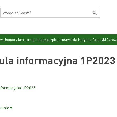
wę komory laminarnej II klasy bezpieczeństwa dla Instytutu Genetyki Człow
ula informacyjna 1P2023
nformacyjna 1P2023
ronie ▾