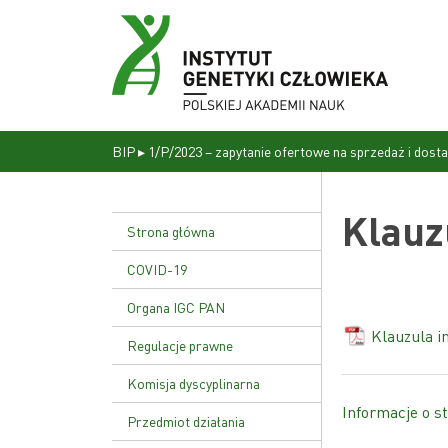
BIP
▸
1/P/2023 – zapytanie ofertowe na sprzedaż i dosta
Klauz
Strona główna
COVID-19
Organa IGC PAN
Klauzula i
Dyrekcja
Regulacje prawne
Rada naukowa
Statut Instytutu
Komisja dyscyplinarna
Informacje o st
Uchwała nr 17/02
Przedmiot działania