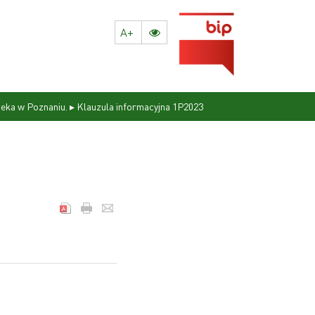
A+
ieka w Poznaniu.
▸
Klauzula informacyjna 1P2023