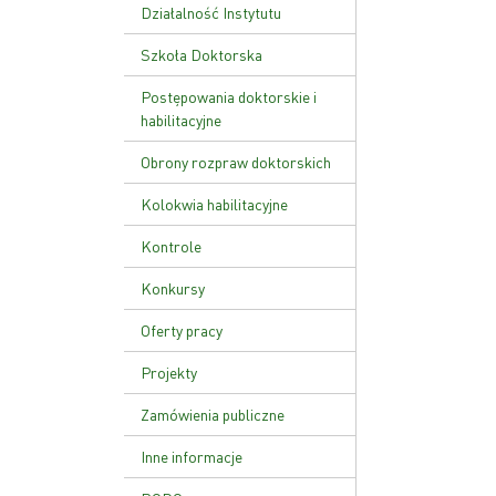
Ustawa o PAN
Działalność Instytutu
Zakład Genetyki Molekularnej
Szkoła Doktorska
i Translacyjnej
Plan zajęć
Postępowania doktorskie i
Zakład Funkcji Kwasów
habilitacyjne
Nukleinowych
Rekrutacja
Obrony rozpraw doktorskich
Zakład Patologii Molekularnej
Kolokwia habilitacyjne
Zakład Zaawansowanych
Terapii Biomedycznych i
Kontrole
Niepłodności
Kontrola zarządcza
Konkursy
Zakład Genetyki Nowotworów
Kontrole zewnętrzne
Zakład Biologii Rozrodu i
Oferty pracy
Genomiki Gamet
Zarządzenie wewnętrzne w
Projekty
sprawie kontroli zarządczej
Zamówienia publiczne
Inne informacje