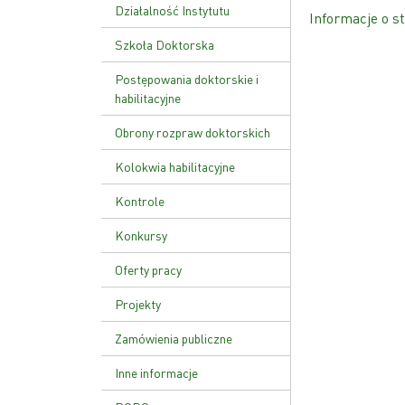
Ustawa o PAN
Działalność Instytutu
Informacje o st
Zakład Genetyki Molekularnej
Szkoła Doktorska
i Translacyjnej
Plan zajęć
Postępowania doktorskie i
Zakład Funkcji Kwasów
habilitacyjne
Nukleinowych
Rekrutacja
Obrony rozpraw doktorskich
Zakład Patologii Molekularnej
Kolokwia habilitacyjne
Zakład Zaawansowanych
Terapii Biomedycznych i
Kontrole
Niepłodności
Kontrola zarządcza
Konkursy
Zakład Genetyki Nowotworów
Kontrole zewnętrzne
Zakład Biologii Rozrodu i
Oferty pracy
Genomiki Gamet
Zarządzenie wewnętrzne w
Projekty
sprawie kontroli zarządczej
Zamówienia publiczne
Inne informacje