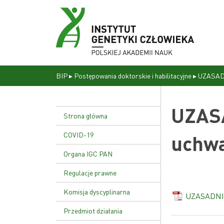
BIP
▸
Postępowania doktorskie i habilitacyjne
▸
UZASADN
UZASA
Strona główna
COVID-19
uchwa
Organa IGC PAN
Dyrekcja
Regulacje prawne
Rada naukowa
Statut Instytutu
Komisja dyscyplinarna
UZASADNIE
Uchwała nr 17/02
Przedmiot działania