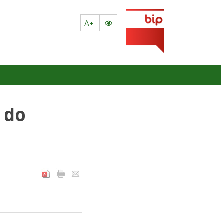
A+
 do