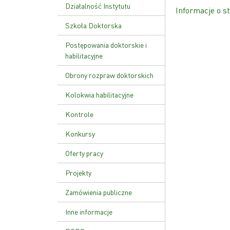
Ustawa o PAN
Działalność Instytutu
Informacje o st
Zakład Genetyki Molekularnej
Szkoła Doktorska
i Translacyjnej
Plan zajęć
Postępowania doktorskie i
Zakład Funkcji Kwasów
habilitacyjne
Nukleinowych
Rekrutacja
Obrony rozpraw doktorskich
Zakład Patologii Molekularnej
Kolokwia habilitacyjne
Zakład Zaawansowanych
Terapii Biomedycznych i
Kontrole
Niepłodności
Kontrola zarządcza
Konkursy
Zakład Genetyki Nowotworów
Kontrole zewnętrzne
Zakład Biologii Rozrodu i
Oferty pracy
Genomiki Gamet
Zarządzenie wewnętrzne w
Projekty
sprawie kontroli zarządczej
Zamówienia publiczne
Inne informacje