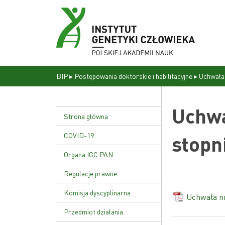
BIP
▸
Postępowania doktorskie i habilitacyjne
▸
Uchwała 
Uchwa
Strona główna
COVID-19
stopn
Organa IGC PAN
Dyrekcja
Regulacje prawne
Rada naukowa
Statut Instytutu
Komisja dyscyplinarna
Uchwała nr
Uchwała nr 17/02
Przedmiot działania