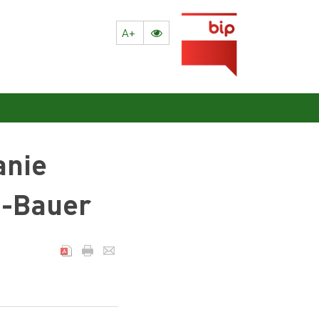
A+
anie
a-Bauer