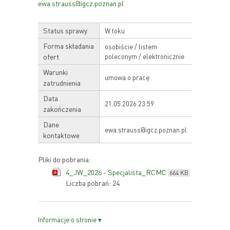
ewa.strauss@igcz.poznan.pl
Status sprawy
W toku
Forma składania
osobiście / listem
ofert
poleconym / elektronicznie
Warunki
umowa o pracę
zatrudnienia
Data
21.05.2026 23:59
zakończenia
Dane
ewa.strauss@igcz.poznan.pl
kontaktowe
Pliki do pobrania:
4_JW_2026 - Specjalista_RCMC
664 KB
Liczba pobrań: 24
Informacje o stronie ▾