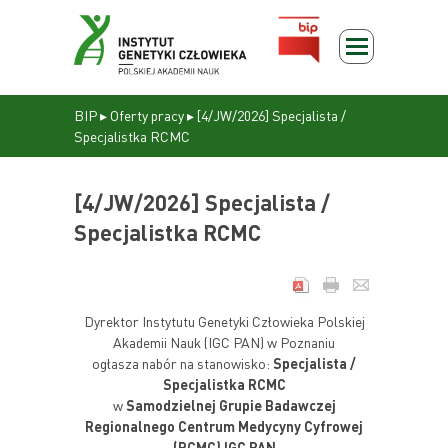
BIP
▸
Oferty pracy
▸
[4/JW/2026] Specjalista /
Specjalistka RCMC
[4/JW/2026] Specjalista /
Specjalistka RCMC
Dyrektor Instytutu Genetyki Człowieka Polskiej
Akademii Nauk (IGC PAN) w Poznaniu
ogłasza nabór na stanowisko:
Specjalista /
Specjalistka RCMC
w
Samodzielnej Grupie Badawczej
Regionalnego Centrum Medycyny Cyfrowej
(RCMC)
IGC PAN