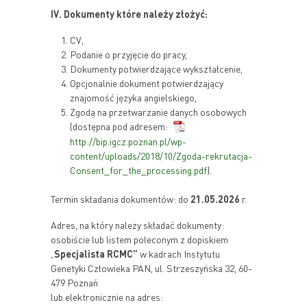
IV. Dokumenty które należy złożyć:
CV,
Podanie o przyjęcie do pracy,
Dokumenty potwierdzające wykształcenie,
Opcjonalnie dokument potwierdzający
znajomość języka angielskiego,
Zgodą na przetwarzanie danych osobowych
(dostępna pod adresem:
http://bip.igcz.poznan.pl/wp-
content/uploads/2018/10/Zgoda-rekrutacja-
Consent_for_the_processing.pdf
).
Termin składania dokumentów: do
21.05.2026
r.
Adres, na który należy składać dokumenty:
osobiście lub listem poleconym z dopiskiem
„
Specjalista RCMC
”
w kadrach Instytutu
Genetyki Człowieka PAN, ul. Strzeszyńska 32, 60-
479 Poznań
lub elektronicznie na adres: