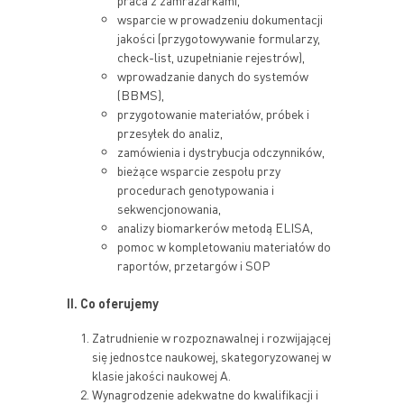
praca z zamrażarkami,
wsparcie w prowadzeniu dokumentacji
jakości (przygotowywanie formularzy,
check-list, uzupełnianie rejestrów),
wprowadzanie danych do systemów
(BBMS),
przygotowanie materiałów, próbek i
przesyłek do analiz,
zamówienia i dystrybucja odczynników,
bieżące wsparcie zespołu przy
procedurach genotypowania i
sekwencjonowania,
analizy biomarkerów metodą ELISA,
pomoc w kompletowaniu materiałów do
raportów, przetargów i SOP
II. Co oferujemy
Zatrudnienie w rozpoznawalnej i rozwijającej
się jednostce naukowej, skategoryzowanej w
klasie jakości naukowej A.
Wynagrodzenie adekwatne do kwalifikacji i