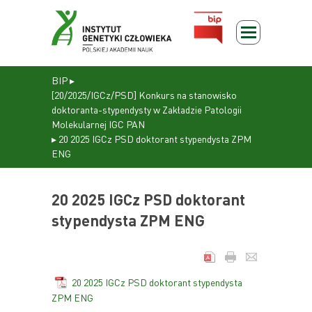
BIP
▸
[20/2025/IGCz/PSD] Konkurs na stanowisko
doktoranta-stypendysty w Zakładzie Patologii
Molekularnej IGC PAN
▸
20 2025 IGCz PSD doktorant stypendysta ZPM
ENG
20 2025 IGCz PSD doktorant
stypendysta ZPM ENG
20 2025 IGCz PSD doktorant stypendysta
ZPM ENG