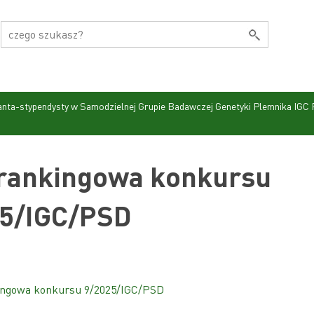
nta-stypendysty w Samodzielnej Grupie Badawczej Genetyki Plemnika IGC
 rankingowa konkursu
5/IGC/PSD
kingowa konkursu 9/2025/IGC/PSD