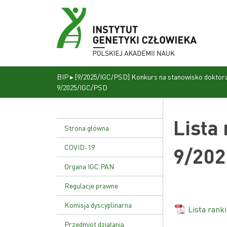
BIP
▸
[9/2025/IGC/PSD] Konkurs na stanowisko doktora
9/2025/IGC/PSD
Lista
Strona główna
COVID-19
9/202
Organa IGC PAN
Dyrekcja
Regulacje prawne
Rada naukowa
Statut Instytutu
Komisja dyscyplinarna
Lista ran
Uchwała nr 17/02
Przedmiot działania