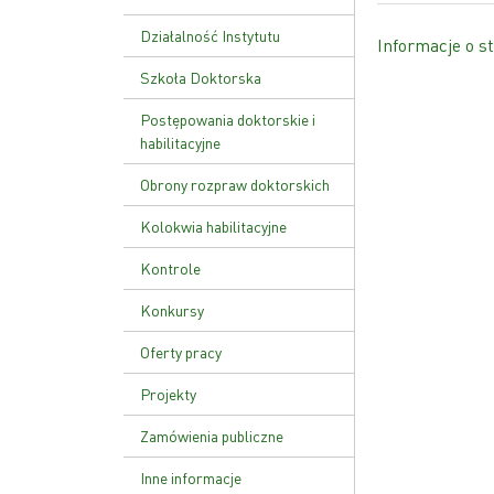
Ustawa o PAN
Działalność Instytutu
Informacje o st
Zakład Genetyki Molekularnej
Szkoła Doktorska
i Translacyjnej
Plan zajęć
Postępowania doktorskie i
Zakład Funkcji Kwasów
habilitacyjne
Nukleinowych
Rekrutacja
Obrony rozpraw doktorskich
Zakład Patologii Molekularnej
Kolokwia habilitacyjne
Zakład Zaawansowanych
Terapii Biomedycznych i
Kontrole
Niepłodności
Kontrola zarządcza
Konkursy
Zakład Genetyki Nowotworów
Kontrole zewnętrzne
Zakład Biologii Rozrodu i
Oferty pracy
Genomiki Gamet
Zarządzenie wewnętrzne w
Projekty
sprawie kontroli zarządczej
Zamówienia publiczne
Inne informacje